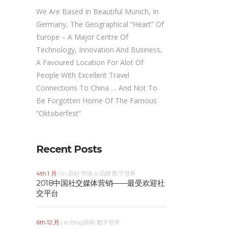
We Are Based In Beautiful Munich, In
Germany, The Geographical “heart” Of
Europe – A Major Centre Of
Technology, Innovation And Business,
A Favoured Location For Alot Of
People With Excellent Travel
Connections To China … And Not To
Be Forgotten Home Of The Famous
“Oktoberfest”
Recent Posts
4th 1 月
In
原创
市场 & 品牌
数字世界
2018中国社交媒体营销——最受欢迎社
交平台
6th 12 月
In
Blog新闻
数字世界