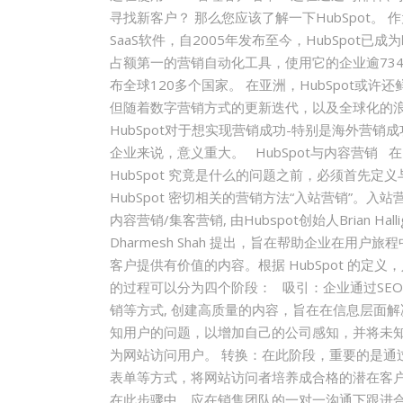
寻找新客户？ 那么您应该了解一下HubSpot。 
SaaS软件，自2005年发布至今，HubSpot已成
占额第一的营销自动化工具，使用它的企业逾734
布全球120多个国家。 在亚洲，HubSpot或许
但随着数字营销方式的更新迭代，以及全球化的
HubSpot对于想实现营销成功-特别是海外营销成
企业来说，意义重大。 HubSpot与内容营销 
HubSpot 究竟是什么的问题之前，必须首先定义
HubSpot 密切相关的营销方法“入站营销”。入站营
内容营销/集客营销, 由Hubspot创始人Brian Halli
Dharmesh Shah 提出，旨在帮助企业在用户旅
客户提供有价值的内容。根据 HubSpot 的定义
的过程可以分为四个阶段： 吸引：企业通过SE
销等方式, 创建高质量的内容，旨在在信息层面
知用户的问题，以增加自己的公司感知，并将未
为网站访问用户。 转换：在此阶段，重要的是通
表单等方式，将网站访问者培养成合格的潜在客户
在此步骤中，应在销售团队的一对一沟通下跟进