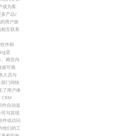
户成为客
多产品/
户的用户旅
须相互联系
。
RM软件和
ng是
体、网页内
数据可视
销售人员与
各部门间快
化了用户体
 CRM
持邮件自动追
公司与其现
邮件或访问
为他们的工
联系相应的