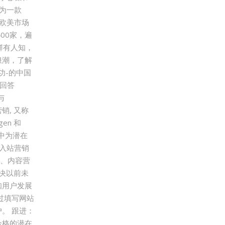
作为一款
为欧美市场
00家，遍
还鲜有人知，
浪潮，了解
功-的中国
在回答
与
销, 又称
gen 和
程中为潜在
，入站营销
O、内容营
解决以前未
知用户发展
过填写网站
。 跟进：
合格的潜在