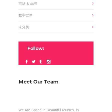
市场 & 品牌
数字世界
未分类
Follow:
Meet Our Team
We Are Based In Beautiful Munich, In