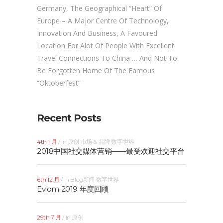
Germany, The Geographical “heart” Of
Europe – A Major Centre Of Technology,
Innovation And Business, A Favoured
Location For Alot Of People With Excellent
Travel Connections To China … And Not To
Be Forgotten Home Of The Famous
“Oktoberfest”
Recent Posts
4th 1 月
In
原创
市场 & 品牌
数字世界
2018中国社交媒体营销——最受欢迎社交平台
6th 12 月
In
Blog新闻
数字世界
Eviom 2019 年度回顾
29th 7 月
In
原创