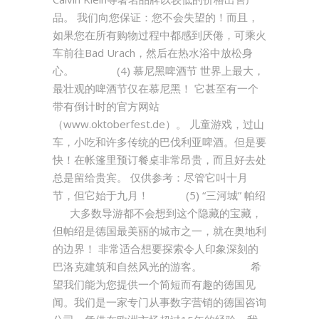
品。 我们向您保证：您不会失望的！而且，
如果您在所有购物过程中都感到厌倦，可乘火
车前往Bad Urach，然后在热水浴中放松身
心。 (4) 慕尼黑啤酒节 世界上最大，
最壮观的啤酒节仅在慕尼黑！ 它甚至有一个
带有倒计时的官方网站
（www.oktoberfest.de）。 儿童游戏，过山
车，小吃和许多传统的巴伐利亚啤酒。但是要
快！在帐篷里预订餐桌非常昂贵，而且好去处
总是留给贵宾。 仅供参考：尽管它叫十月
节，但它始于九月！ (5) “三河城” 帕绍
大多数导游都不会想到这个隐藏的宝藏，
但帕绍是德国最美丽的城市之一，就在奥地利
的边界！ 非常适合想要探索令人印象深刻的
巴洛克建筑和自然风光的游客。 希
望我们能为您提供一个简短而有趣的德国见
闻。我们是一家专门从事数字营销的德国咨询