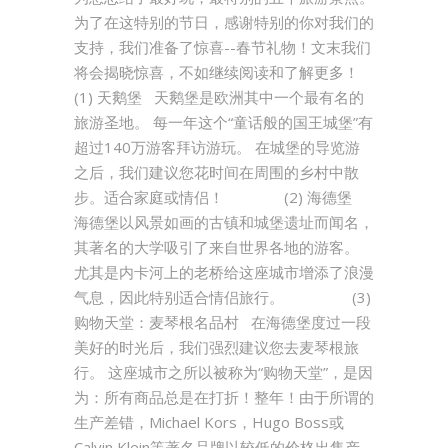
为了在这特别的节日，感谢特别的你对我们的
支持，我们准备了惊喜--春节礼物！文末我们
将会揭晓惊喜，不如继续阅读和了解更多！
(1) 天鹅堡 天鹅堡是欧洲其中一个最有名的
旅游圣地。 每一年这个“童话般的国王城堡”有
超过140万游客拜访游玩。 在城堡的导览游
之后，我们建议您花时间在周围的乡村中散
步。适合家庭或情侣！ (2) 海德堡
海德堡以风景如画的古镇和城堡遗址而闻名，
其著名的大学吸引了来自世界各地的游客。
尤其是内卡河上的老桥给这座城市增添了浪漫
气息，因此特别适合情侣旅行。 (3)
购物天堂：麦琴根名品村 在海德堡度过一段
美好的时光后，我们强烈建议您去麦琴根旅
行。 这座城市之所以被称为“购物天堂”，是因
为：所有商品总是在打折！整年！由于所谓的
生产差错，Michael Kors，Hugo Boss或
Calvin Klein等著名品牌以较低的价格出售产